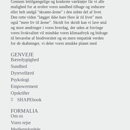
Gennem lettilgængelige og konkrete værktøjer får vi alle
mulighed for at erobre vores sundhed tilbage og reducere
eller helt undgå “skrante-årene” i den sidste del af livet.
Den rette viden “lægger ikke bare flere år til livet” men
også “mere liv til årene”. Skridt for skridt kan vi lave små
og store ændringer i vores hverdag, der uden at forringe
vores livskvalitet vil mindske vores klimaaftryk og bidrage
til bevarelse af biodiversitet og en mere empatisk verden
for de skabninger, vi deler vores smukke planet med.
GENVEJE
Bæredygtighed
Sundhed
Dyrevelfærd
Psykologi
Empowerment
Opskrifter
SHAPEbook
FORMALIA
Om os
Vores rejse
Medlemsfordele