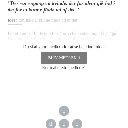
''Der var engang en kvinde, der for alvor gik ind i
det for at kunne finde ud af det.''
Idéen
om ikke at kunne finde ud af det
For at kunne “finde ud af det” er vi helt enkelt nødt til at “gå
ind i det”. “Det” repræsenterer et problem, en følelse eller
overvejelse. Nøgleordet er kontakt. Nærkontakt med sagens
Du skal være medlem for at se hele indholdet
kerne og de følelser, der er i os. Ved at mærke ordentligt efter i
vores krop får vi de nødvendige informationer til rationelt at
BLIV MEDLEM
kunne beslutte os.
Er du allerede medlem?