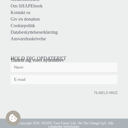
Om SHAPEbook
Kontakt os
Giv en donation
Cookiepolitik
Databeskyttelseserklæring
Ansvarsfraskrivelse
HOLD DIG OPDATERET
Tilmeld dig vores nyhedsbrev
TILMELD MIG
© Copyright 2026. SHAPE Your Future Life / Be The Change ApS. Alle
rettigheder forbeholdes