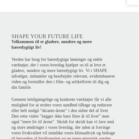
SHAPE YOUR FUTURE LIFE
Velkommen til et gladere, sundere og mere
bæredygtigt liv!
Verden har brug for bæredygtige løsninger og enkle
værktøjer, der i vores hverdag hjælper os til at leve et
gladere, sundere og mere bæredygtigt liv. Vi i SHAPE
udvælger, indsamler og bearbejder relevant, evidensbaseret
viden og formidler den i film- og artikelform til dig og
din familie.
Gennem lettilgængelige og konkrete værktøjer får vi alle
mulighed for at erobre vores sundhed tilbage og reducere
eller helt undgå “skrante-årene” i den sidste del af livet.
Den rette viden “lægger ikke bare flere år til livet” men
også “mere liv til årene”. Skridt for skridt kan vi lave små
og store ændringer i vores hverdag, der uden at forringe
vores livskvalitet vil mindske vores klimaaftryk og bidrage
til bevarelse af biodiversitet og en mere empatisk verden