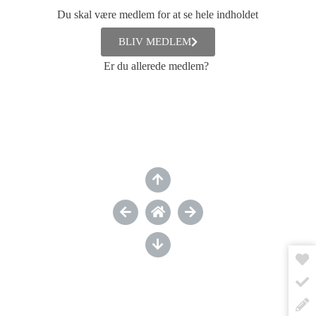
Hvis vi tænker på selvværd som fundamentet i en bygning, så
Du skal være medlem for at se hele indholdet
hviler integriteten på fundamentet på samme måde som
murstenene gør. Autenticiteten og troværdigheden er at
sammenligne med bygningens facader og materialer – og
BLIV MEDLEM
muligheden for tydeligt at kunne aflæse bygningens udseende,
konstruktion og funktion – ”What you see, is what you get”.
Er du allerede medlem?