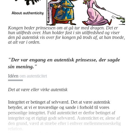
Kongen beder prinsessen om at gå tur med dragen. Det er
hun utilfreds over. Hun holder fast i sin utilfredshed og viser
den på autentisk vis over for kongen på trods af, at han troede,
at alt var i orden.
"Der var engang en autentisk prinsesse, der sagde
sin mening."
Idéen
om autenticitet
Det at være eller virke autentisk
Integritet er betinget af selvværd. Det at være autentisk
betyder, at vi er troværdige og sande i forhold til vores
personlige integritet. Fuld autenticitet er derfor betinget af
integritet og et rigtigt godt selvværd. Autenticitet er, alene af
den grund, værd at stræbe efter i enhver mellemmenneskelig
relation.