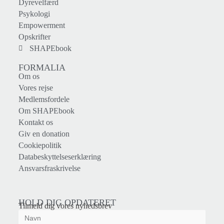
Dyrevelfærd
Psykologi
Empowerment
Opskrifter
SHAPEbook
FORMALIA
Om os
Vores rejse
Medlemsfordele
Om SHAPEbook
Kontakt os
Giv en donation
Cookiepolitik
Databeskyttelseserklæring
Ansvarsfraskrivelse
HOLD DIG OPDATERET
Tilmeld dig vores nyhedsbrev