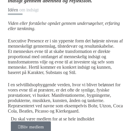
indsigt gennem åbenhed og refleksion."
Idéen
om indsigt
Viden eller forståelse opnået gennem undersøgelser, erfaring
eller tænkning.
Executive Presence er i sin ypperste form det højeste niveau af
menneskeligt gennemslag, tilstedevær og resultatskabelse.
Et menneskes evne til at skabe transformation er direkte
proportional med omfanget af menneskelig indsigt og
transformatorens vilje og evne til at investere sig selv som
menneske. Hertil kommer en konkret indsigt og kunnen,
baseret på Karakter, Substans og Stil.
I en selvtillidsopbyggende verden, hvor vi bliver belønnet for
vores evne til at præstere, er det ofte de synlige, fysiske
præstationer, vi husker. Manifestationerne, bygningerne,
produkterne, musikken, kunsten, ånden og tankerne.
Repræsenteret ved navne som eksempelvis Bohr, Utzon, Coca
Cola, Beatles, Picasso og Kierkegaard.
Du skal være medlem for at se hele indholdet
Bliv medlem