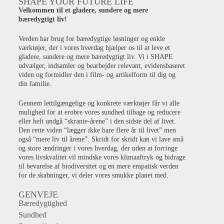
SHAPE YOUR FUTURE LIFE
Velkommen til et gladere, sundere og mere
bæredygtigt liv!
Verden har brug for bæredygtige løsninger og enkle
værktøjer, der i vores hverdag hjælper os til at leve et
gladere, sundere og mere bæredygtigt liv. Vi i SHAPE
udvælger, indsamler og bearbejder relevant, evidensbaseret
viden og formidler den i film- og artikelform til dig og
din familie.
Gennem lettilgængelige og konkrete værktøjer får vi alle
mulighed for at erobre vores sundhed tilbage og reducere
eller helt undgå “skrante-årene” i den sidste del af livet.
Den rette viden “lægger ikke bare flere år til livet” men
også “mere liv til årene”. Skridt for skridt kan vi lave små
og store ændringer i vores hverdag, der uden at forringe
vores livskvalitet vil mindske vores klimaaftryk og bidrage
til bevarelse af biodiversitet og en mere empatisk verden
for de skabninger, vi deler vores smukke planet med.
GENVEJE
Bæredygtighed
Sundhed