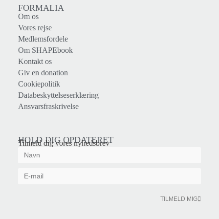
FORMALIA
Om os
Vores rejse
Medlemsfordele
Om SHAPEbook
Kontakt os
Giv en donation
Cookiepolitik
Databeskyttelseserklæring
Ansvarsfraskrivelse
HOLD DIG OPDATERET
Tilmeld dig vores nyhedsbrev
TILMELD MIG