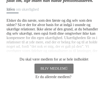
faldt om, lige inden han nåede pensionsalderen.''
Idéen
om ukærlighed
Elsker du din næste, som den første og dig selv som den
sidste? Så er der for alvor basis for at indgå i usunde og
ukærlige relationer. Ikke alene af den grund, at du behandler
dig selv ukærligt, men også fordi dine omgivelser ikke kan
kompensere for din egen ukærlighed. Ukærligheden får os i
relationer til at yde mere, end der er belæg for og til at holde
noget ud, fordi “det nok er mig, der er galt på den”. Vi
overhører vores følelser og rationaliserer os til løsninger, der
hjælper os med at overleve, men ikke til at leve et godt liv.
Du skal være medlem for at se hele indholdet
Vi mennesker har det med at håbe på urealistisk forandring,
BLIV MEDLEM
ofte uden selv at gøre en aktiv indsats for forandringen.
Er du allerede medlem?