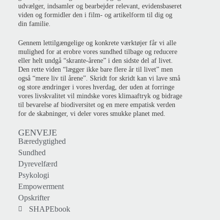
udvælger, indsamler og bearbejder relevant, evidensbaseret
viden og formidler den i film- og artikelform til dig og
din familie.
Gennem lettilgængelige og konkrete værktøjer får vi alle
mulighed for at erobre vores sundhed tilbage og reducere
eller helt undgå “skrante-årene” i den sidste del af livet.
Den rette viden “lægger ikke bare flere år til livet” men
også “mere liv til årene”. Skridt for skridt kan vi lave små
og store ændringer i vores hverdag, der uden at forringe
vores livskvalitet vil mindske vores klimaaftryk og bidrage
til bevarelse af biodiversitet og en mere empatisk verden
for de skabninger, vi deler vores smukke planet med.
GENVEJE
Bæredygtighed
Sundhed
Dyrevelfærd
Psykologi
Empowerment
Opskrifter
SHAPEbook