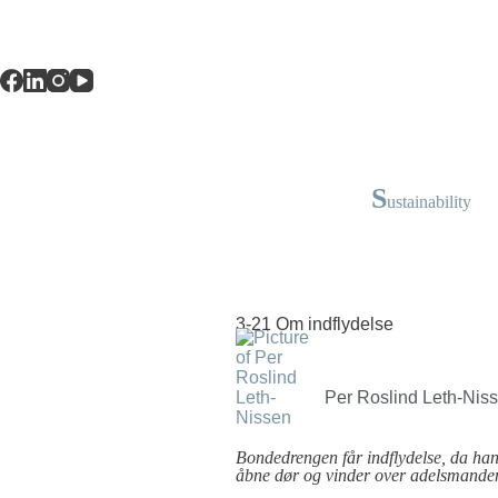
S
ustainability
3-21 Om indflydelse
Per Roslind Leth-Nis
Bondedrengen får indflydelse, da han
åbne dør og vinder over adelsmanden