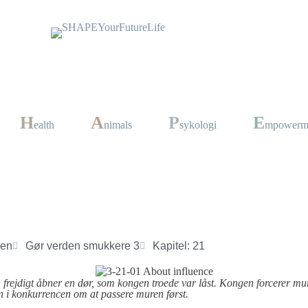
H
A
P
E
ealth
nimals
sykologi
mpowerm
sen
Gør verden smukkere 3
Kapitel: 21
 frejdigt åbner en dør, som kongen troede var låst. Kongen forcerer m
 i konkurrencen om at passere muren først.