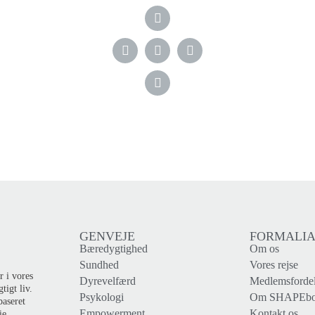
GENVEJE
FORMALI
Bæredygtighed
Om os
Sundhed
Vores rejse
r i vores
Dyrevelfærd
Medlemsforde
tigt liv.
Psykologi
Om SHAPEb
baseret
Empowerment
Kontakt os
ie.