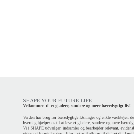
SHAPE YOUR FUTURE LIFE
Velkommen til et gladere, sundere og mere bæredygtigt liv!
Verden har brug for bæredygtige løsninger og enkle værktøjer, de
hverdag hjælper os til at leve et gladere, sundere og mere bæredyg
Vi i SHAPE udvælger, indsamler og bearbejder relevant, evidens
viden og formidler den i film- og artikelform til dig og din famil