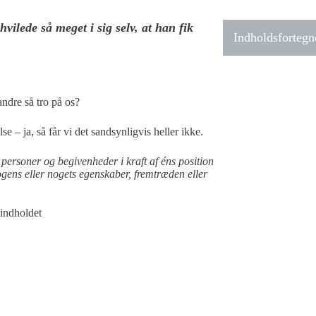
ilede så meget i sig selv, at han fik
Indholdsfortegn
andre så tro på os?
lse – ja, så får vi det sandsynligvis heller ikke.
e personer og begivenheder i kraft af éns position
nogens eller nogets egenskaber, fremtræden eller
 indholdet