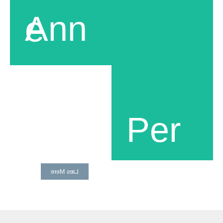
Your Future Life.
MD, PhD. Patolog
Anne
med særlig
interesse og
PER
ekspertise inden for
ROSLIND
brystpatologi på
Herlev og Gentofte
LETH-
Hospital,
NISSEN
København,
Danmark.
Medstifter af Shape
Gennemført
Your Future Life
livsstilsmiddelkurser
Certificeret
på The American
Per
psykoterapeut og
College of Lifestyle
forfatter til seks
Medicine. Medlem
bøger. Med en rig,
af The Danish
kreativ og
Society of Lifestyle
akademisk
Medicine.
baggrund. Jeg har
de seneste 25 år
Læs Mere
arbejdet som
rådgiver og coach
for enkeltpersoner,
par og teams med
det formål at styrke
deres færdigheder