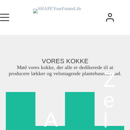
VORES KOKKE
Mød vores kokke, der alle er dedikerede til at
Z
producere lækker og velsmagende plantebaseret mad.
e
A
l
N
KI
E