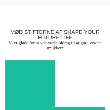
MØD STIFTERNE AF SHAPE YOUR
FUTURE LIFE
Vi er glade for at yde vores bidrag til at gøre verden
smukkere
ANNE
ROSLIND
LETH-
NISSEN
Medstifter af Shape