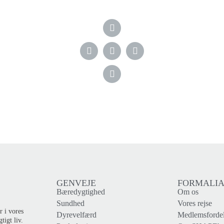
GENVEJE
FORMALI
Bæredygtighed
Om os
Sundhed
Vores rejse
r i vores
Dyrevelfærd
Medlemsforde
tigt liv.