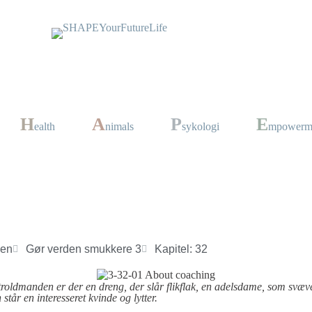
H
A
P
E
ealth
nimals
sykologi
mpowerm
sen
Gør verden smukkere 3
Kapitel: 32
troldmanden er der en dreng, der slår flikflak, en adelsdame, som svæv
tår en interesseret kvinde og lytter.