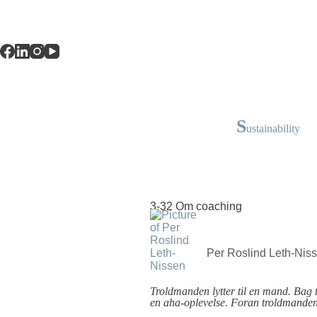
S
ustainability
3-32 Om coaching
Per Roslind Leth-Nis
Troldmanden lytter til en mand. Bag 
en aha-oplevelse. Foran troldmanden s