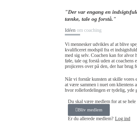
"Der var engang en indsigtsfuld 
tænke, tale og forstå."
Idéen
om coaching
Vi mennesker udvikles af at blive spej
kvalificeret modspil fra et indsigtsf
med sig selv. Coachen kan for alvor hj
føle, tale og forstå uden at coachen
projiceres over på den, der har brug f
Når vi forstår kunsten at skille vore
at være sammen i nuet om klientens ak
hvor rollefordelingen er tydelig, yde
Du skal være medlem for at se hele
Bliv medlem
Er du allerede medlem?
Log ind