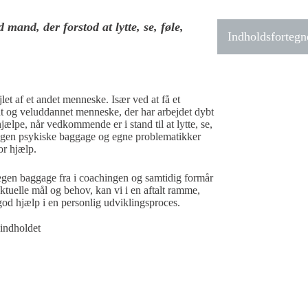
mand, der forstod at lytte, se, føle,
Indholdsfortegn
let af et andet menneske. Især ved at få et
uldt og veluddannet menneske, der har arbejdet dybt
ælpe, når vedkommende er i stand til at lytte, se,
s egen psykiske baggage og egne problematikker
or hjælp.
s egen baggage fra i coachingen og samtidig formår
tuelle mål og behov, kan vi i en aftalt ramme,
 god hjælp i en personlig udviklingsproces.
 indholdet