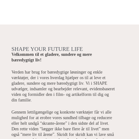
SHAPE YOUR FUTURE LIFE
Velkommen til et gladere, sundere og mere
bæredygtigt liv!
Verden har brug for bæredygtige løsninger og enkle
værktøjer, der i vores hverdag hjælper os til at leve et
gladere, sundere og mere bæredygtigt liv. Vi i SHAPE
udvælger, indsamler og bearbejder relevant, evidensbaseret
viden og formidler den i film- og artikelform til dig og
din familie.
Gennem lettilgængelige og konkrete værktøjer får vi alle
mulighed for at erobre vores sundhed tilbage og reducere
eller helt undgå “skrante-årene” i den sidste del af livet.
Den rette viden “lægger ikke bare flere år til livet” men
også “mere liv til årene”. Skridt for skridt kan vi lave små