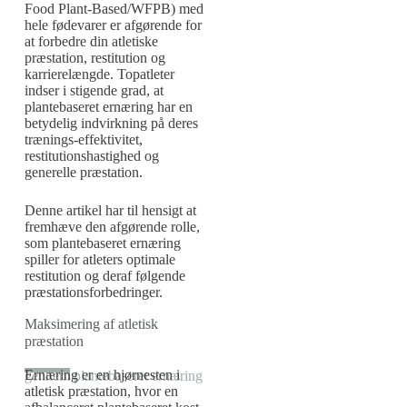
Food Plant-Based/WFPB) med
hele fødevarer er afgørende for
at forbedre din atletiske
præstation, restitution og
karrierelængde. Topatleter
indser i stigende grad, at
plantebaseret ernæring har en
betydelig indvirkning på deres
trænings-effektivitet,
restitutionshastighed og
generelle præstation.
Denne artikel har til hensigt at
fremhæve den afgørende rolle,
som plantebaseret ernæring
spiller for atleters optimale
restitution og deraf følgende
præstationsforbedringer.
Maksimering af atletisk
præstation
Ernæring er en hjørnesten i
gennem plantebaseret ernæring
atletisk præstation, hvor en