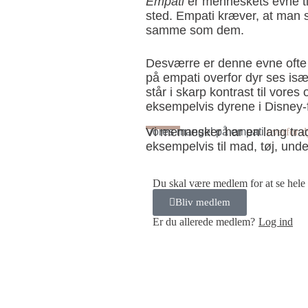
Empati
er menneskets evne til
sted. Empati kræver, at man 
samme som dem.
Desværre er denne evne ofte
på empati overfor dyr ses isæ
står i skarp kontrast til vor
eksempelvis dyrene i Disney-f
Vi mennesker har en lang tradit
Vores mangel på empati
overfor d
eksempelvis til mad, tøj, und
Du skal være medlem for at se hele
Bliv medlem
Er du allerede medlem?
Log ind