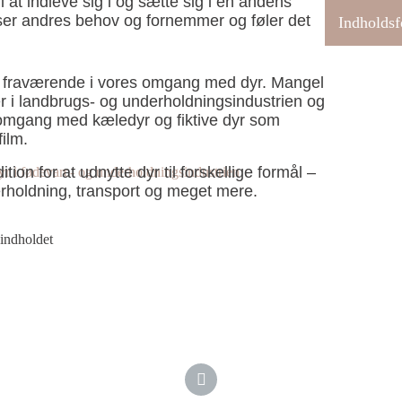
 at indleve sig i og sætte sig i en andens
ser andres behov og fornemmer og føler det
Indholdsf
 fraværende i vores omgang med dyr. Mangel
r i landbrugs- og underholdningsindustrien og
es omgang med kæledyr og fiktive dyr som
ilm.
ion for at udnytte dyr til forskellige formål –
yr i fødevare- og underholdningsindustrien
erholdning, transport og meget mere.
 indholdet