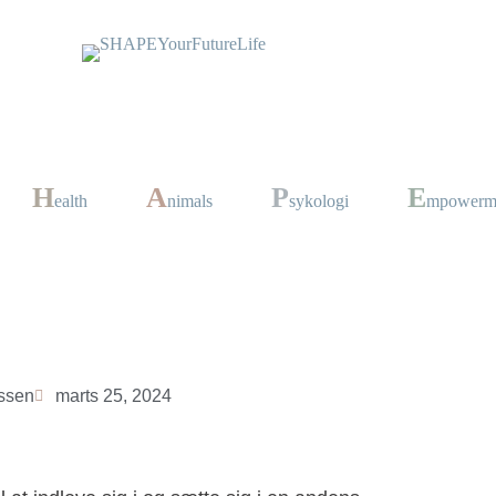
H
A
P
E
ealth
nimals
sykologi
mpowerm
ssen
marts 25, 2024