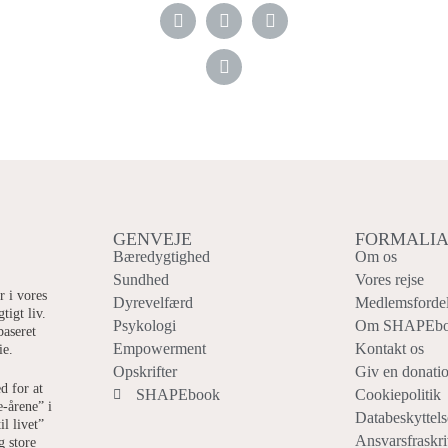
GENVEJE
FORMALI
Bæredygtighed
Om os
Sundhed
Vores rejse
r i vores
Dyrevelfærd
Medlemsforde
tigt liv.
Psykologi
Om SHAPEb
baseret
Empowerment
Kontakt os
ie.
Opskrifter
Giv en donati
d for at
SHAPEbook
Cookiepolitik
e-årene” i
Databeskyttels
il livet”
Ansvarsfraskri
g store