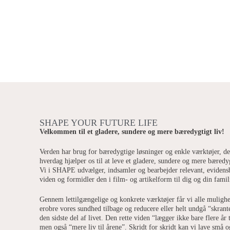
SHAPE YOUR FUTURE LIFE
Velkommen til et gladere, sundere og mere bæredygtigt liv!
Verden har brug for bæredygtige løsninger og enkle værktøjer, de
hverdag hjælper os til at leve et gladere, sundere og mere bæredyg
Vi i SHAPE udvælger, indsamler og bearbejder relevant, evidens
viden og formidler den i film- og artikelform til dig og din famil
Gennem lettilgængelige og konkrete værktøjer får vi alle mulighe
erobre vores sundhed tilbage og reducere eller helt undgå “skrant
den sidste del af livet. Den rette viden “lægger ikke bare flere år t
men også “mere liv til årene”. Skridt for skridt kan vi lave små o