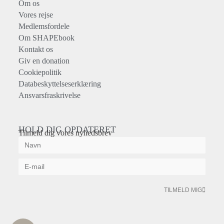
Om os
Vores rejse
Medlemsfordele
Om SHAPEbook
Kontakt os
Giv en donation
Cookiepolitik
Databeskyttelseserklæring
Ansvarsfraskrivelse
HOLD DIG OPDATERET
Tilmeld dig vores nyhedsbrev
TILMELD MIG