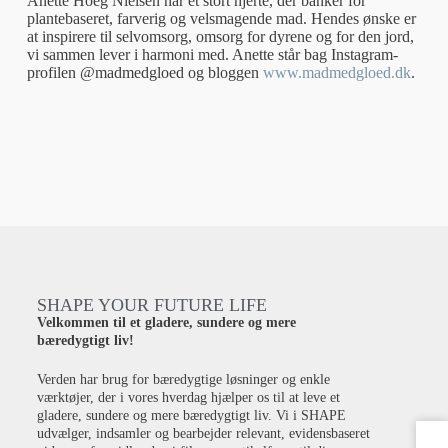
Anette Hoeg Nielsen har et stort hjerte, der banker for
plantebaseret, farverig og velsmagende mad. Hendes ønske er
at inspirere til selvomsorg, omsorg for dyrene og for den jord,
vi sammen lever i harmoni med. Anette står bag Instagram-
profilen @madmedgloed og bloggen
www.madmedgloed.dk
.
SHAPE YOUR FUTURE LIFE
Velkommen til et gladere, sundere og mere
bæredygtigt liv!
Verden har brug for bæredygtige løsninger og enkle
værktøjer, der i vores hverdag hjælper os til at leve et
gladere, sundere og mere bæredygtigt liv. Vi i SHAPE
udvælger, indsamler og bearbejder relevant, evidensbaseret