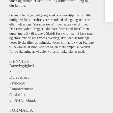
viden og formidler den i film- og artikelform til dig og
din familie.
Gennem lettilgængelige og konkrete værktøjer får vi alle
mulighed for at erobre vores sundhed tilbage og reducere
eller helt undgå “skrante-årene” i den sidste del af livet.
Den rette viden “lægger ikke bare flere år til livet” men
også “mere liv til årene”. Skridt for skridt kan vi lave små
og store ændringer i vores hverdag, der uden at forringe
vores livskvalitet vil mindske vores klimaaftryk og bidrage
til bevarelse af biodiversitet og en mere empatisk verden
for de skabninger, vi deler vores smukke planet med.
GENVEJE
Bæredygtighed
Sundhed
Dyrevelfærd
Psykologi
Empowerment
Opskrifter
SHAPEbook
FORMALIA