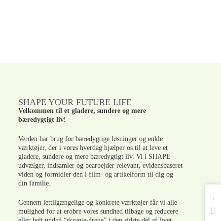
SHAPE YOUR FUTURE LIFE
Velkommen til et gladere, sundere og mere
bæredygtigt liv!
Verden har brug for bæredygtige løsninger og enkle
værktøjer, der i vores hverdag hjælper os til at leve et
gladere, sundere og mere bæredygtigt liv. Vi i SHAPE
udvælger, indsamler og bearbejder relevant, evidensbaseret
viden og formidler den i film- og artikelform til dig og
din familie.
Gennem lettilgængelige og konkrete værktøjer får vi alle
mulighed for at erobre vores sundhed tilbage og reducere
eller helt undgå “skrante-årene” i den sidste del af livet.