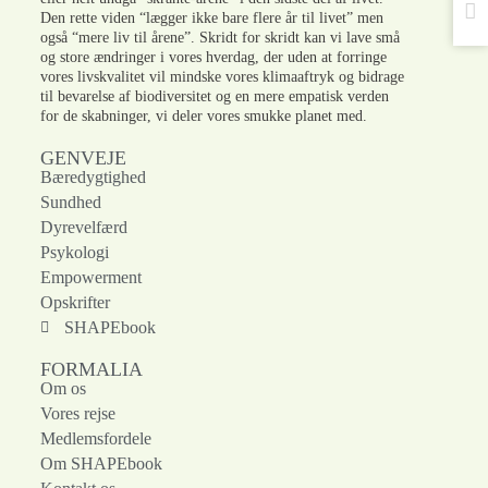
Den rette viden “lægger ikke bare flere år til livet” men
også “mere liv til årene”. Skridt for skridt kan vi lave små
og store ændringer i vores hverdag, der uden at forringe
vores livskvalitet vil mindske vores klimaaftryk og bidrage
til bevarelse af biodiversitet og en mere empatisk verden
for de skabninger, vi deler vores smukke planet med.
GENVEJE
Bæredygtighed
Sundhed
Dyrevelfærd
Psykologi
Empowerment
Opskrifter
SHAPEbook
FORMALIA
Om os
Vores rejse
Medlemsfordele
Om SHAPEbook