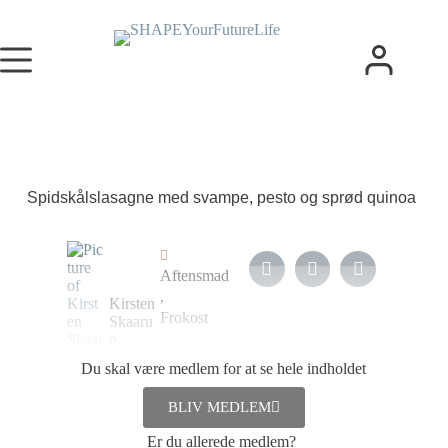
Spidskålslasagne med svampe, pesto og sprød quinoa
Aftensmad
,
Kirsten
Frokost
Skaaru
p
Du skal være medlem for at se hele indholdet
7. februar
2024
BLIV MEDLEM
Er du allerede medlem?