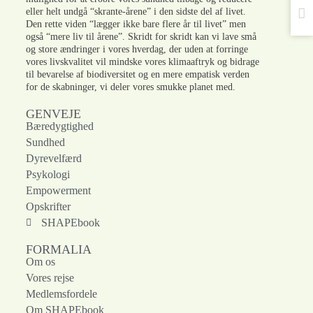
eller helt undgå “skrante-årene” i den sidste del af livet.
Den rette viden “lægger ikke bare flere år til livet” men
også “mere liv til årene”. Skridt for skridt kan vi lave små
og store ændringer i vores hverdag, der uden at forringe
vores livskvalitet vil mindske vores klimaaftryk og bidrage
til bevarelse af biodiversitet og en mere empatisk verden
for de skabninger, vi deler vores smukke planet med.
GENVEJE
Bæredygtighed
Sundhed
Dyrevelfærd
Psykologi
Empowerment
Opskrifter
SHAPEbook
FORMALIA
Om os
Vores rejse
Medlemsfordele
Om SHAPEbook