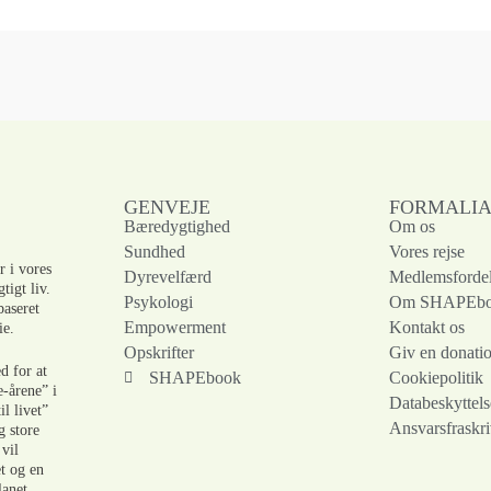
GENVEJE
FORMALI
Bæredygtighed
Om os
Sundhed
Vores rejse
r i vores
Dyrevelfærd
Medlemsforde
tigt liv.
Psykologi
Om SHAPEb
baseret
Empowerment
Kontakt os
ie.
Opskrifter
Giv en donati
d for at
SHAPEbook
Cookiepolitik
e-årene” i
Databeskyttels
il livet”
Ansvarsfraskri
g store
 vil
et og en
lanet