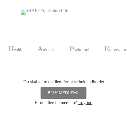
H
A
P
E
ealth
nimals
sykologi
mpowerm
ner
Du skal være medlem for at se hele indholdet
Aftensmad
,
Frokost
,
Salater
BLIV MEDLEM
ktober 2023
Er du allerede medlem?
Log ind