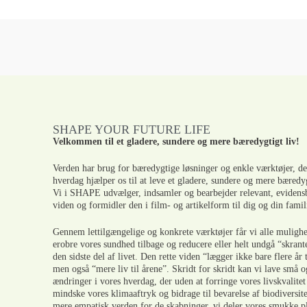
SHAPE YOUR FUTURE LIFE
Velkommen til et gladere, sundere og mere bæredygtigt liv!
Verden har brug for bæredygtige løsninger og enkle værktøjer, de
hverdag hjælper os til at leve et gladere, sundere og mere bæredyg
Vi i SHAPE udvælger, indsamler og bearbejder relevant, evidens
viden og formidler den i film- og artikelform til dig og din famil
Gennem lettilgængelige og konkrete værktøjer får vi alle mulighe
erobre vores sundhed tilbage og reducere eller helt undgå “skrant
den sidste del af livet. Den rette viden “lægger ikke bare flere år t
men også “mere liv til årene”. Skridt for skridt kan vi lave små o
ændringer i vores hverdag, der uden at forringe vores livskvalitet
mindske vores klimaaftryk og bidrage til bevarelse af biodiversit
mere empatisk verden for de skabninger, vi deler vores smukke p