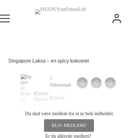
Singapore Laksa – en spicy kokosret
Aftensmad
,
Kirsten
Frokost
Skaaru
p
Du skal være medlem for at se hele indholdet
13. oktober
2023
BLIV MEDLEM
Er du allerede medlem?