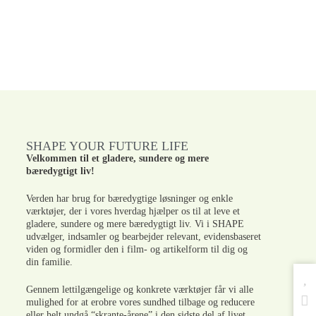
SHAPE YOUR FUTURE LIFE
Velkommen til et gladere, sundere og mere
bæredygtigt liv!
Verden har brug for bæredygtige løsninger og enkle
værktøjer, der i vores hverdag hjælper os til at leve et
gladere, sundere og mere bæredygtigt liv. Vi i SHAPE
udvælger, indsamler og bearbejder relevant, evidensbaseret
viden og formidler den i film- og artikelform til dig og
din familie.
Gennem lettilgængelige og konkrete værktøjer får vi alle
mulighed for at erobre vores sundhed tilbage og reducere
eller helt undgå “skrante-årene” i den sidste del af livet.