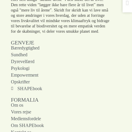
Den rette viden “lægger ikke bare flere år til livet” men
også “mere liv til årene”. Skridt for skridt kan vi lave små
og store ændringer i vores hverdag, der uden at forringe
vores livskvalitet vil mindske vores klimaaftryk og bidrage
til bevarelse af biodiversitet og en mere empatisk verden
for de skabninger, vi deler vores smukke planet med.
GENVEJE
Bæredygtighed
Sundhed
Dyrevelfærd
Psykologi
Empowerment
Opskrifter
SHAPEbook
FORMALIA
Om os
Vores rejse
Medlemsfordele
Om SHAPEbook