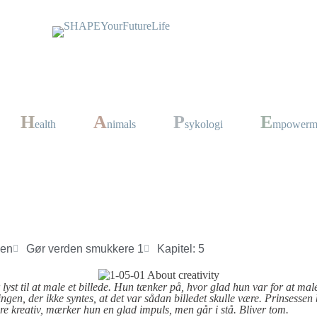
H
A
P
E
ealth
nimals
sykologi
mpowerm
sen
Gør verden smukkere 1
Kapitel: 5
r lyst til at male et billede. Hun tænker på, hvor glad hun var for at mal
ngen, der ikke syntes, at det var sådan billedet skulle være. Prinsessen 
e kreativ, mærker hun en glad impuls, men går i stå. Bliver tom.