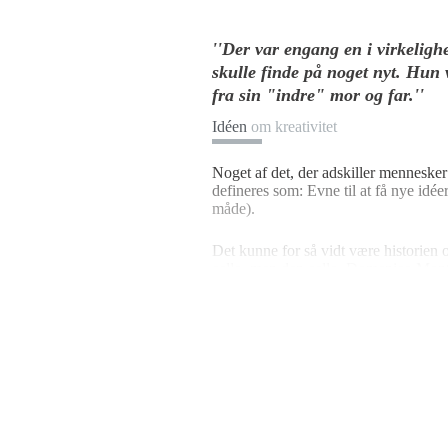
''Der var engang en i virkelighe
skulle finde på noget nyt. Hun
fra sin "indre" mor og far.''
Idéen
om kreativitet
Noget af det, der adskiller mennesker 
defineres som: Evne til at få nye idée
måde).
Det kunne for så vidt være historien 
cello, men den cello, Domenico Mont
Venedig. Et meget fint eksempel på kr
langt ud over et menneskes liv. Begy
frø kom til at udgøre kernen i det tr
menneskets evne til at omdanne produkte
instrumenter, der nogensinde er skabt