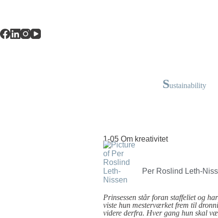
S
ustainability
1-05 Om kreativitet
Per Roslind Leth-Nis
Prinsessen står foran staffeliet og ha
viste hun mesterværket frem til dronni
videre derfra. Hver gang hun skal vær