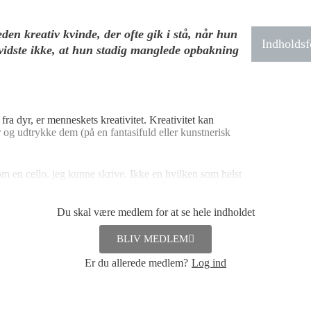
den kreativ kvinde, der ofte gik i stå, når hun
Indholdsf
 vidste ikke, at hun stadig manglede opbakning
fra dyr, er menneskets kreativitet. Kreativitet kan
r og udtrykke dem (på en fantasifuld eller kunstnerisk
om en cello, jeg kunne skrive. Ikke en hvilken som helst
agnana skabte en sommerdag for alt for længe siden i
eativitet, der har en tidsmæssig betydning, der rækker
ndelsen kunne være det lille frø, der sammen med andre
Du skal være medlem for at se hele indholdet
æ, der nu i næsten 300 år har beriget verden gennem
t af rette frø og rette livsbetingelser til et af de fineste
BLIV MEDLEM
.
Er du allerede medlem?
Log ind