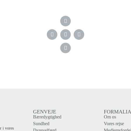
GENVEJE
FORMALI
Bæredygtighed
Om os
Sundhed
Vores rejse
r i vores
Dyrevelfærd
Medlemsforde