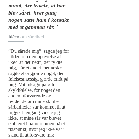
mand, der troede, at han
blev såret, hver gang
nogen satte ham i kontakt
med et gammelt sår.''
Idéen
om sårethed
“Du sårede mig”, sagde jeg før
i tiden om den oplevelse af
“ked-af-det-hed”, der fyldte
mig, når et andet menneske
sagde eller gjorde noget, der
følelsesmæssigt gjorde ondt på
mig. Mit udsagn påførte
skyldfølelse, for noget den
anden uforvarende og
uvidende om mine skjulte
sårbarheder var kommet til at
trigge. Dengang vidste jeg
ikke, at mine sår var blevet
etableret i barndommen på et
tidspunkt, hvor jeg ikke var i
stand til at forsvare mig