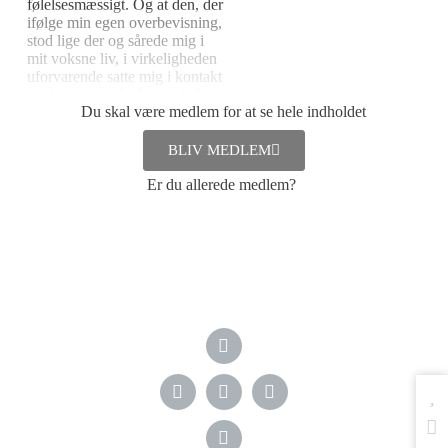
følelsesmæssigt. Og at den, der
ifølge min egen overbevisning,
stod lige der og sårede mig i
mit voksne liv, i virkeligheden
uforvarende satte mig i kontakt
med et gammelt sår og altså
Du skal være medlem for at se hele indholdet
ikke skabte et nyt sår. Ofte har
nogen i min omgangskreds
eller jeg selv sagt noget, der
BLIV MEDLEM
har sat andre i kontakt med
gamle sår.
Er du allerede medlem?