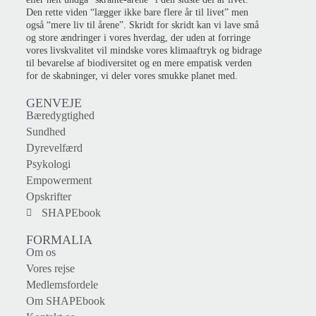
Den rette viden “lægger ikke bare flere år til livet” men
også “mere liv til årene”. Skridt for skridt kan vi lave små
og store ændringer i vores hverdag, der uden at forringe
vores livskvalitet vil mindske vores klimaaftryk og bidrage
til bevarelse af biodiversitet og en mere empatisk verden
for de skabninger, vi deler vores smukke planet med.
GENVEJE
Bæredygtighed
Sundhed
Dyrevelfærd
Psykologi
Empowerment
Opskrifter
SHAPEbook
FORMALIA
Om os
Vores rejse
Medlemsfordele
Om SHAPEbook