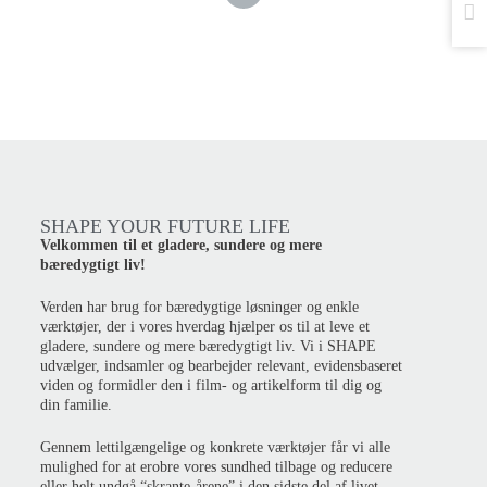
SHAPE YOUR FUTURE LIFE
Velkommen til et gladere, sundere og mere
bæredygtigt liv!
Verden har brug for bæredygtige løsninger og enkle
værktøjer, der i vores hverdag hjælper os til at leve et
gladere, sundere og mere bæredygtigt liv. Vi i SHAPE
udvælger, indsamler og bearbejder relevant, evidensbaseret
viden og formidler den i film- og artikelform til dig og
din familie.
Gennem lettilgængelige og konkrete værktøjer får vi alle
mulighed for at erobre vores sundhed tilbage og reducere
eller helt undgå “skrante-årene” i den sidste del af livet.